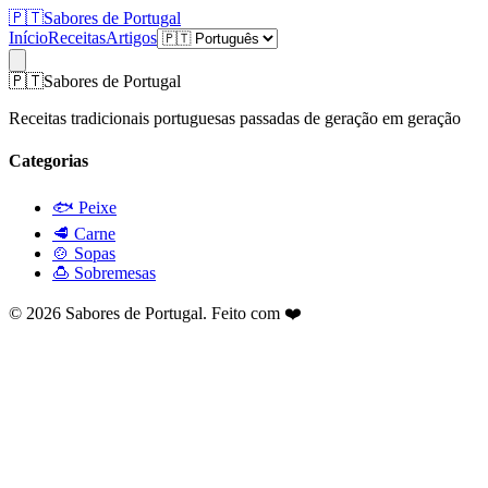
🇵🇹
Sabores de Portugal
Início
Receitas
Artigos
🇵🇹
Sabores de Portugal
Receitas tradicionais portuguesas passadas de geração em geração
Categorias
🐟
Peixe
🥩
Carne
🍲
Sopas
🍮
Sobremesas
©
2026
Sabores de Portugal. Feito com
❤️